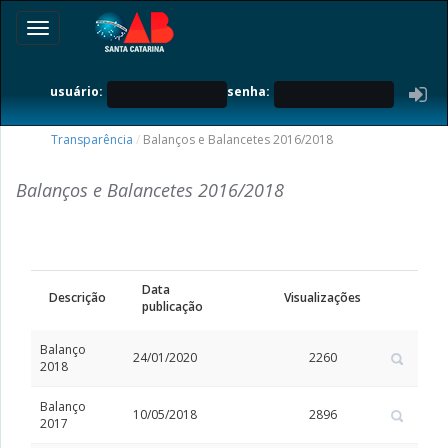
Toggle
navigation
usuário:
senha:
Transparência
/
Balanços e Balancetes 2016/2018
Balanços e Balancetes 2016/2018
Data
Descrição
Visualizações
publicação
Balanço
24/01/2020
2260
2018
Balanço
10/05/2018
2896
2017