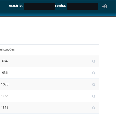
usuário:
senha:
ualizações
684
936
1030
1166
1371